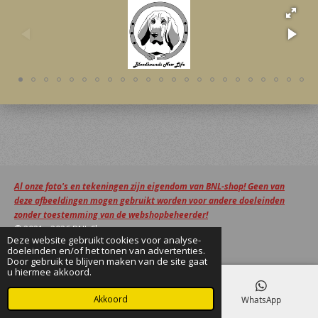
Al onze foto's en tekeningen zijn eigendom van BNL-shop! Geen van
deze afbeeldingen mogen gebruikt worden voor andere doeleinden
zonder toestemming van de webshopbeheerder!
© 2021 - 2026 BNL Shop
Deze website gebruikt cookies voor analyse-
Powered by
JouwWeb
doeleinden en/of het tonen van advertenties.
Door gebruik te blijven maken van de site gaat
u hiermee akkoord.
Akkoord
E-mailadres
Facebook
WhatsApp