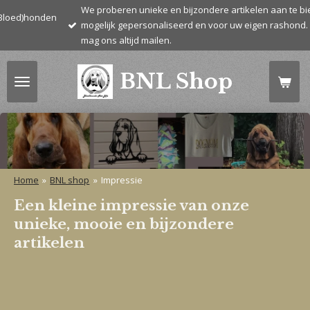
We proberen unieke en bijzondere artikelen aan te bieden. Z
Ga
honden
mogelijk gepersonaliseerd en voor uw eigen rashond. Vragen
direct
mag ons altijd mailen.
naar
de
BNL Shop
hoofdinhoud
Home
»
BNL shop
»
Impressie
Een kleine impressie van onze
unieke, mooie en bijzondere
artikelen