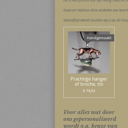
Dit is een proces dat tijd nodig heeft en 
Daarom hebben deze artikelen een leverti
Vanzelfsprekend houden wij u op de hoog
Handgemaakt
Prachtige hanger
of broche, tin
€ 74,50
Voor alles wat door
ons gepersonaliseerd
wordt o.a. keuze van