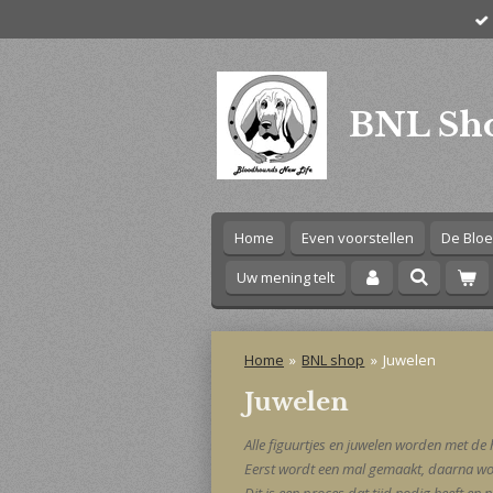
Ga
direct
naar
de
BNL Sh
hoofdinhoud
Home
Even voorstellen
De Bloe
Uw mening telt
Home
»
BNL shop
»
Juwelen
Juwelen
Alle figuurtjes en juwelen worden met d
Eerst wordt een mal gemaakt, daarna wor