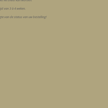
niet versneld kan worden.
jd van 3 à 4 weken.
te van de status van uw bestelling!