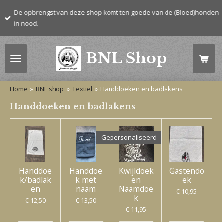
Ga
De opbrengst van deze shop komt ten goede van de (Bloed)honden
direct
in nood.
naar
de
BNL Shop
hoofdinhoud
Home
»
BNL shop
»
Textiel
»
Handdoeken en badlakens
Handdoeken en badlakens
Gepersonaliseerd
Handdoe
Handdoe
Kwijldoek
Gastendo
k/badlak
k met
en
ek
en
naam
Naamdoe
€ 10,95
k
€ 12,50
€ 13,50
€ 11,95