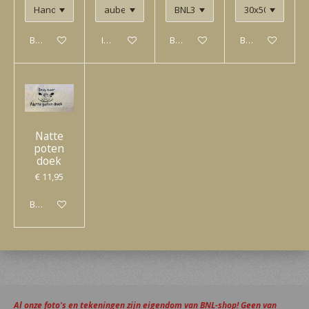
Bekijk details
In winkelwagen
Bekijk details
Bekijk details
Natte
poten
doek
€ 11,95
Bekijk details
Al onze foto's en tekeningen zijn eigendom van BNL-shop! Geen van