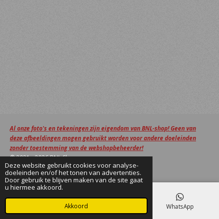
Al onze foto's en tekeningen zijn eigendom van BNL-shop! Geen van
deze afbeeldingen mogen gebruikt worden voor andere doeleinden
zonder toestemming van de webshopbeheerder!
© 2021 - 2026 BNL Shop
Deze website gebruikt cookies voor analyse-
Powered by
JouwWeb
doeleinden en/of het tonen van advertenties.
Door gebruik te blijven maken van de site gaat
u hiermee akkoord.
Akkoord
E-mailadres
Facebook
WhatsApp