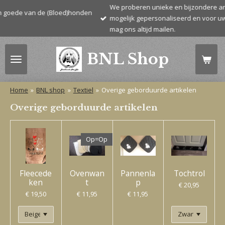
We proberen unieke en bijzondere artikelen aan te
Ga
e (Bloed)honden
mogelijk gepersonaliseerd en voor uw eigen rashon
direct
mag ons altijd mailen.
naar
de
BNL Shop
hoofdinhoud
Home
»
BNL shop
»
Textiel
»
Overige geborduurde artikelen
Overige geborduurde artikelen
Op=Op
Fleecede
Ovenwan
Pannenla
Tochtrol
ken
t
p
€ 20,95
€ 19,50
€ 11,95
€ 11,95