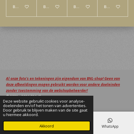
Bekijk details
Bekijk details
Bekijk details
Bekijk details
Al onze foto's en tekeningen zijn eigendom van BNL-shop! Geen van
deze afbeeldingen mogen gebruikt worden voor andere doeleinden
zonder toestemming van de webshopbeheerder!
© 2021 - 2026 BNL Shop
Deze website gebruikt cookies voor analyse-
Powered by
JouwWeb
doeleinden en/of het tonen van advertenties.
Door gebruik te blijven maken van de site gaat
u hiermee akkoord.
Akkoord
E-mailadres
Facebook
WhatsApp