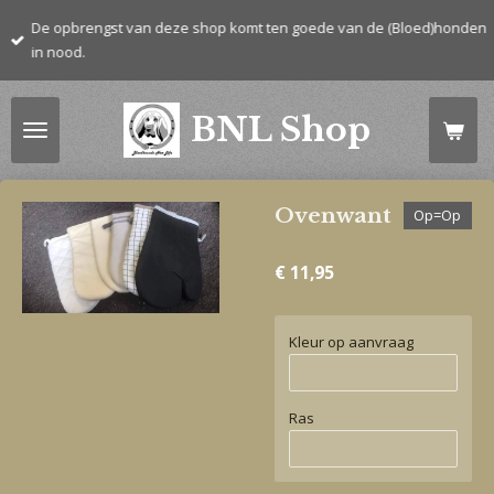
Ga
De opbrengst van deze shop komt ten goede van de (Bloed)honden
direct
in nood.
naar
de
BNL Shop
hoofdinhoud
Ovenwant
Op=Op
€ 11,95
Kleur op aanvraag
Ras