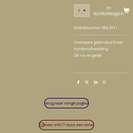
In
winkelwagen
Artikelnummer:
BNL3011
Ovenwant geborduurd met
hondenafbeelding
Elk ras mogelijk
D
D
S
D
e
e
h
e
l
e
a
l
e
l
r
e
n
e
n
terug naar vorige pagina
meer info?? stuur een email