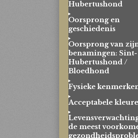
Hubertushond
Oorsprong en
geschiedenis
Oorsprong van zij
benamingen: Sint-
Hubertushond /
Bloedhond
Fysieke kenmerke
Acceptabele kleur
Levensverwachtin
de meest voorkom
gezondheidsprob