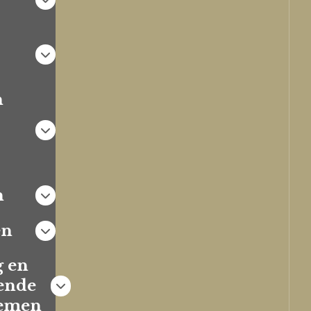
n
n
en
g en
ende
lemen