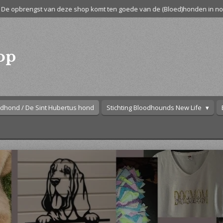
De opbrengst van deze shop komt ten goede van de (Bloed)honden in no
op
dhond / De Sint Hubertus hond
Stichting Bloodhounds New Life