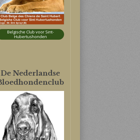
Belgische Club voor Sint-
Hubertushonden
De Nederlandse
Bloedhondenclub