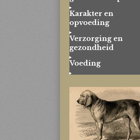
Karakter en
opvoeding
Verzorging en
gezondheid
Voeding