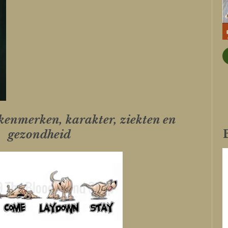
 kenmerken, karakter, ziekten en
gezondheid