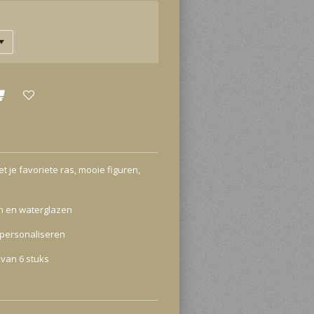
t je favoriete ras, mooie figuren,
en en waterglazen
 personaliseren
 van 6 stuks