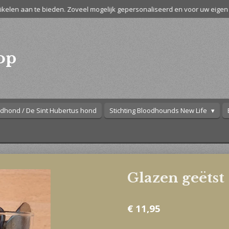
kelen aan te bieden. Zoveel mogelijk gepersonaliseerd en voor uw eigen 
op
dhond / De Sint Hubertus hond
Stichting Bloodhounds New Life
Glazen geëtst
€ 11,95