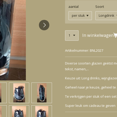
aantal
Soort
In winkelwagen
Artikelnummer:
BNL2027
Diverse soorten glazen geëtst me
tekst, namen,...
Keuze uit: Long drinks, wijnglaz
Geheel naar je keuze, geheel te
Te verkrijgen per stuk of een set
Super leuk om cadeau te geven