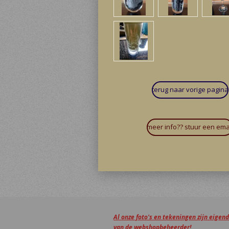
terug naar vorige pagina
meer info?? stuur een ema
Al onze foto's en tekeningen zijn eig
van de webshopbeheerder!