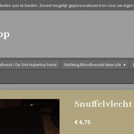
kelen aan te bieden. Zoveel mogelijk gepersonaliseerd en voor uw eigen 
op
dhond / De Sint Hubertus hond
Stichting Bloodhounds New Life
Snuffelvlecht
€ 6,75