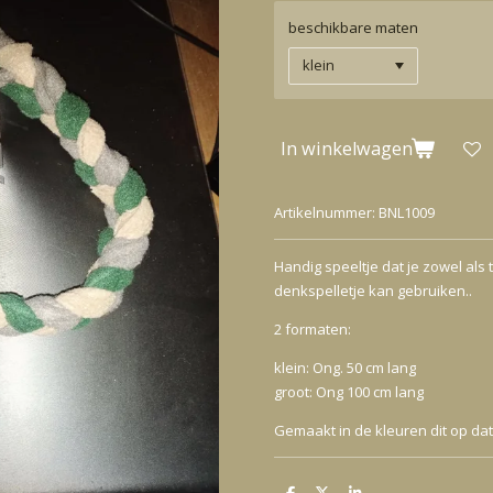
beschikbare maten
In winkelwagen
Artikelnummer:
BNL1009
Handig speeltje dat je zowel als
denkspelletje kan gebruiken..
2 formaten:
klein: Ong. 50 cm lang
groot: Ong 100 cm lang
Gemaakt in de kleuren dit op da